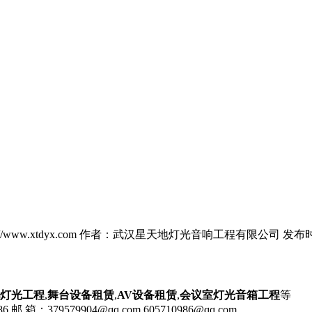
//www.xtdyx.com 作者：武汉星天地灯光音响工程有限公司 发布时间：
灯光工程
,
舞台设备租赁
,
AV设备租赁
,
会议室灯光音箱工程
等
 邮 箱：379579904@qq.com 605710986@qq.com