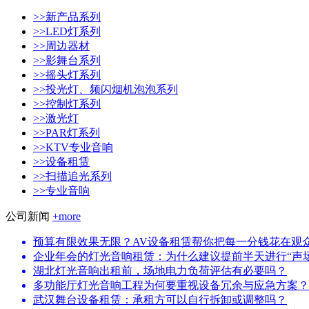
>>新产品系列
>>LED灯系列
>>周边器材
>>影舞台系列
>>摇头灯系列
>>投光灯、频闪烟机泡泡系列
>>控制灯系列
>>激光灯
>>PAR灯系列
>>KTV专业音响
>>设备租赁
>>扫描追光系列
>>专业音响
公司新闻
+more
预算有限效果无限？AV设备租赁帮你把每一分钱花在观
企业年会的灯光音响租赁：为什么建议提前半天进行“声
湖北灯光音响出租前，场地电力负荷评估有必要吗？
多功能厅灯光音响工程为何要重视设备冗余与应急方案？
武汉舞台设备租赁：承租方可以自行拆卸或调整吗？