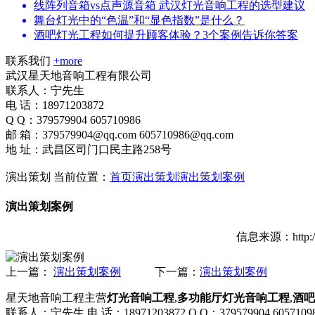
线阵列音箱vs点声源音箱 武汉灯光音响工程的选型建议
舞台灯光中的“色温”和“显色指数”是什么？
酒吧灯光工程如何提升顾客体验？3个案例告诉你答案
联系我们
+more
武汉星天地音响工程有限公司
联系人：宁先生
电 话：18971203872
Q Q：379579904 605710986
邮 箱：379579904@qq.com 605710986@qq.com
地 址：武昌区司门口民主路258号
演出策划
当前位置：
首页
演出策划
演出策划案例
演出策划案例
信息来源：http:
上一篇：
演出策划案例
下一篇：
演出策划案例
星天地音响工程主营
灯光音响工程
,
多功能厅灯光音响工程
,
酒吧
联系人：宁先生 电 话：18971203872 Q Q：379579904 605710986