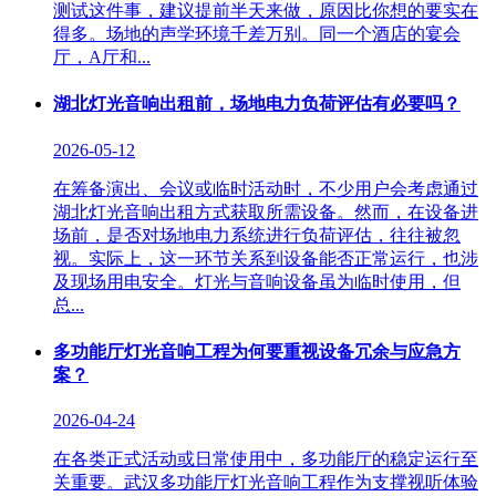
测试这件事，建议提前半天来做，原因比你想的要实在
得多。场地的声学环境千差万别。同一个酒店的宴会
厅，A厅和...
湖北灯光音响出租前，场地电力负荷评估有必要吗？
2026-05-12
在筹备演出、会议或临时活动时，不少用户会考虑通过
湖北灯光音响出租方式获取所需设备。然而，在设备进
场前，是否对场地电力系统进行负荷评估，往往被忽
视。实际上，这一环节关系到设备能否正常运行，也涉
及现场用电安全。灯光与音响设备虽为临时使用，但
总...
多功能厅灯光音响工程为何要重视设备冗余与应急方
案？
2026-04-24
在各类正式活动或日常使用中，多功能厅的稳定运行至
关重要。武汉多功能厅灯光音响工程作为支撑视听体验