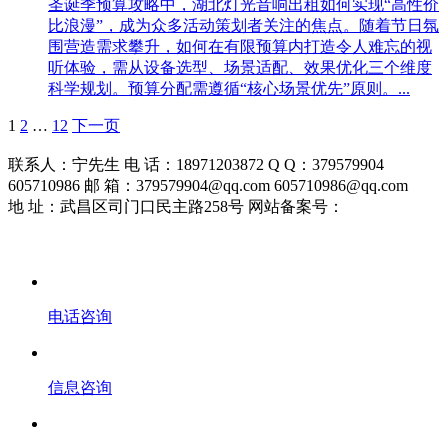
圣诞季预算攻略中，湖北灯光音响出租如何实现“高性价
比浪漫”，成为众多活动策划者关注的焦点。随着节日氛
围营造需求攀升，如何在有限预算内打造令人难忘的视
听体验，需从设备选型、场景适配、效果优化三个维度
科学规划。预算分配需遵循“核心场景优先”原则。...
1
2
…
12
下一页
联系人：宁先生 电 话：18971203872 Q Q：379579904
605710986 邮 箱：379579904@qq.com 605710986@qq.com
地 址：武昌区司门口民主路258号 网站备案号：
鄂ICP备
19026157号-1
电话咨询
信息咨询