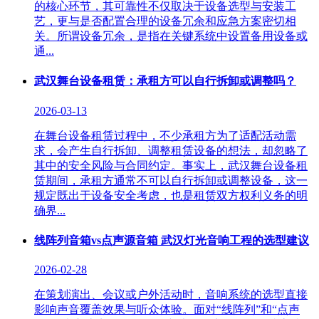
的核心环节，其可靠性不仅取决于设备选型与安装工
艺，更与是否配置合理的设备冗余和应急方案密切相
关。所谓设备冗余，是指在关键系统中设置备用设备或
通...
武汉舞台设备租赁：承租方可以自行拆卸或调整吗？
2026-03-13
在舞台设备租赁过程中，不少承租方为了适配活动需
求，会产生自行拆卸、调整租赁设备的想法，却忽略了
其中的安全风险与合同约定。事实上，武汉舞台设备租
赁期间，承租方通常不可以自行拆卸或调整设备，这一
规定既出于设备安全考虑，也是租赁双方权利义务的明
确界...
线阵列音箱vs点声源音箱 武汉灯光音响工程的选型建议
2026-02-28
在策划演出、会议或户外活动时，音响系统的选型直接
影响声音覆盖效果与听众体验。面对“线阵列”和“点声