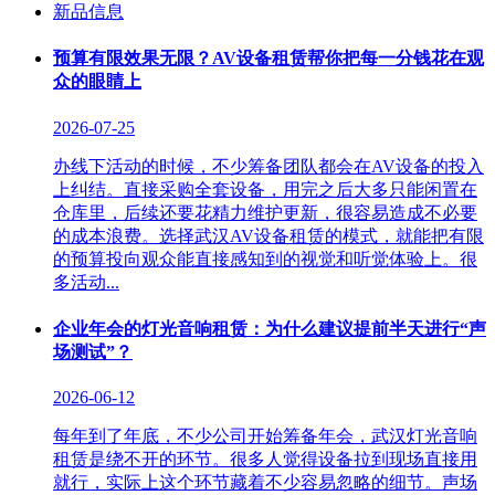
新品信息
预算有限效果无限？AV设备租赁帮你把每一分钱花在观
众的眼睛上
2026-07-25
办线下活动的时候，不少筹备团队都会在AV设备的投入
上纠结。直接采购全套设备，用完之后大多只能闲置在
仓库里，后续还要花精力维护更新，很容易造成不必要
的成本浪费。选择武汉AV设备租赁的模式，就能把有限
的预算投向观众能直接感知到的视觉和听觉体验上。很
多活动...
企业年会的灯光音响租赁：为什么建议提前半天进行“声
场测试”？
2026-06-12
每年到了年底，不少公司开始筹备年会，武汉灯光音响
租赁是绕不开的环节。很多人觉得设备拉到现场直接用
就行，实际上这个环节藏着不少容易忽略的细节。声场