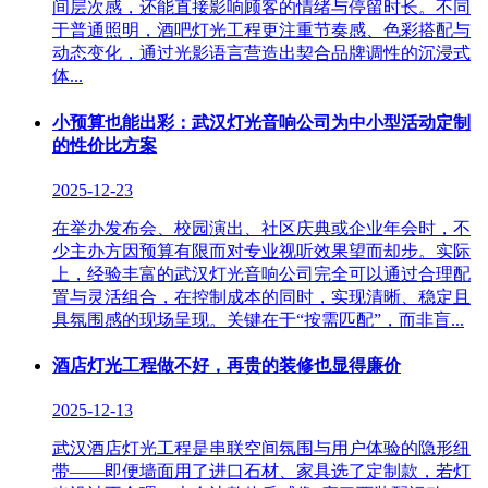
间层次感，还能直接影响顾客的情绪与停留时长。不同
于普通照明，酒吧灯光工程更注重节奏感、色彩搭配与
动态变化，通过光影语言营造出契合品牌调性的沉浸式
体...
小预算也能出彩：武汉灯光音响公司为中小型活动定制
的性价比方案
2025-12-23
在举办发布会、校园演出、社区庆典或企业年会时，不
少主办方因预算有限而对专业视听效果望而却步。实际
上，经验丰富的武汉灯光音响公司完全可以通过合理配
置与灵活组合，在控制成本的同时，实现清晰、稳定且
具氛围感的现场呈现。关键在于“按需匹配”，而非盲...
酒店灯光工程做不好，再贵的装修也显得廉价
2025-12-13
武汉酒店灯光工程是串联空间氛围与用户体验的隐形纽
带——即便墙面用了进口石材、家具选了定制款，若灯