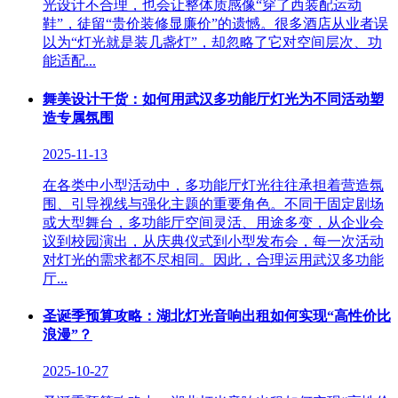
光设计不合理，也会让整体质感像“穿了西装配运动
鞋”，徒留“贵价装修显廉价”的遗憾。很多酒店从业者误
以为“灯光就是装几盏灯”，却忽略了它对空间层次、功
能适配...
舞美设计干货：如何用武汉多功能厅灯光为不同活动塑
造专属氛围
2025-11-13
在各类中小型活动中，多功能厅灯光往往承担着营造氛
围、引导视线与强化主题的重要角色。不同于固定剧场
或大型舞台，多功能厅空间灵活、用途多变，从企业会
议到校园演出，从庆典仪式到小型发布会，每一次活动
对灯光的需求都不尽相同。因此，合理运用武汉多功能
厅...
圣诞季预算攻略：湖北灯光音响出租如何实现“高性价比
浪漫”？
2025-10-27