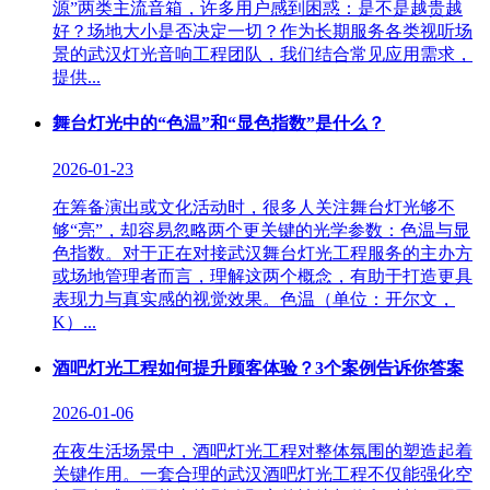
源”两类主流音箱，许多用户感到困惑：是不是越贵越
好？场地大小是否决定一切？作为长期服务各类视听场
景的武汉灯光音响工程团队，我们结合常见应用需求，
提供...
舞台灯光中的“色温”和“显色指数”是什么？
2026-01-23
在筹备演出或文化活动时，很多人关注舞台灯光够不
够“亮”，却容易忽略两个更关键的光学参数：色温与显
色指数。对于正在对接武汉舞台灯光工程服务的主办方
或场地管理者而言，理解这两个概念，有助于打造更具
表现力与真实感的视觉效果。色温（单位：开尔文，
K）...
酒吧灯光工程如何提升顾客体验？3个案例告诉你答案
2026-01-06
在夜生活场景中，酒吧灯光工程对整体氛围的塑造起着
关键作用。一套合理的武汉酒吧灯光工程不仅能强化空