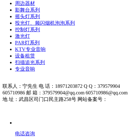
周边器材
影舞台系列
摇头灯系列
投光灯、频闪烟机泡泡系列
控制灯系列
激光灯
PAR灯系列
KTV专业音响
设备租赁
扫描追光系列
专业音响
联系人：宁先生 电 话：18971203872 Q Q：379579904
605710986 邮 箱：379579904@qq.com 605710986@qq.com
地 址：武昌区司门口民主路258号 网站备案号：
鄂ICP备
19026157号-1
电话咨询