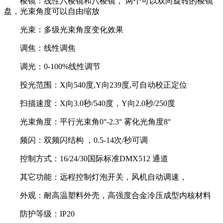
棱镜
：
线性六棱镜和八棱镜， 两个可以双向旋转的棱镜
盘，光束角度可以自由缩放
光束
：
多级光束角度变化效果
调焦
：
线性调焦
调光
：
0-100%线性调节
投光范围
：
X向540度,Y向239度,可自动校正定位
扫描速度
：
X向3.0秒/540度，Y向2.0秒/250度
光束角度
：
平行光束角0°-2.3° 雾化光角度8°
频闪
：
双频闪结构 ，0.5-14次/秒可调
控制方式
：
16/24/30国际标准DMX512 通道
其它功能
：
远程控制灯泡开关，风机自动调速，
外观
：
耐高温塑料外壳，高强度合金冷压成型内核材料
防护等级
：
IP20