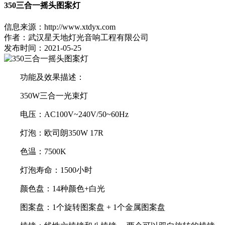
350三合一摇头图案灯
信息来源：http://www.xtdyx.com
作者：武汉星天地灯光音响工程有限公司
发布时间：2021-05-25
功能及效果描述
：
350W三合一光束灯
电压
：
AC100V~240V/50~60Hz
灯泡
：
欧司朗350W 17R
色温
：
7500K
灯泡寿命
：
1500小时
颜色盘
：
14种颜色+白光
图案盘
：
1个旋转图案盘 + 1个金属图案盘