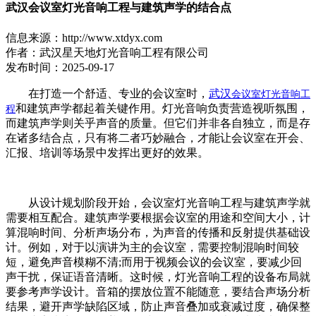
武汉会议室灯光音响工程与建筑声学的结合点
信息来源：http://www.xtdyx.com
作者：武汉星天地灯光音响工程有限公司
发布时间：2025-09-17
在打造一个舒适、专业的会议室时，
武汉
会议室灯光音响工
和建筑声学都起着关键作用。灯光音响负责营造视听氛围，
程
而建筑声学则关乎声音的质量。但它们并非各自独立，而是存
在诸多结合点，只有将二者巧妙融合，才能让会议室在开会、
汇报、培训等场景中发挥出更好的效果。
从设计规划阶段开始，会议室灯光音响工程与建筑声学就
需要相互配合。建筑声学要根据会议室的用途和空间大小，计
算混响时间、分析声场分布，为声音的传播和反射提供基础设
计。例如，对于以演讲为主的会议室，需要控制混响时间较
短，避免声音模糊不清;而用于视频会议的会议室，要减少回
声干扰，保证语音清晰。这时候，灯光音响工程的设备布局就
要参考声学设计。音箱的摆放位置不能随意，要结合声场分析
结果，避开声学缺陷区域，防止声音叠加或衰减过度，确保整